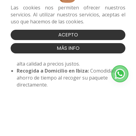
Seguridad y Fiabilidad:
Garantía de que su envío
Las cookies nos permiten ofrecer nuestros
será tratado con el máximo cuidado desde la
servicios. Al utilizar nuestros servicios, aceptas el
recogida hasta la entrega.
uso que hacemos de las cookies.
Cobertura Nacional Completa:
Conectamos
Ibiza con cualquier rincón de España.
ACEPTO
Atención al Cliente Personalizada:
Soporte
dedicado para resolver cualquier duda o
MÁS INFO
necesidad.
Tarifas Competitivas:
Soluciones logísticas de
alta calidad a precios justos.
Recogida a Domicilio en Ibiza:
Comodidad y
ahorro de tiempo al recoger su paquete
directamente.
Confíe sus envíos nacionales a
DIEGOREPARTO
y
experimente la tranquilidad de trabajar con expertos en
mensajería y reparto. Nuestra reputación se construye
sobre la eficiencia, la seguridad y la satisfacción del
cliente. Para sus próximos
Envíos Nacionales desde
Ibiza
, contacte con nosotros y descubra un servicio que